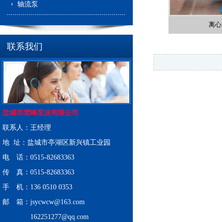
轴流泵
离心
联系我们
盐城市雪峰泵业有限公司
联系人：王经理
地 址：盐城市亭湖区新兴镇工业园
电 话：0515-82683363
传 真：0515-82683363
手 机：136 0510 0353
邮 箱：jsycwcw@163.com
162251277@qq.com