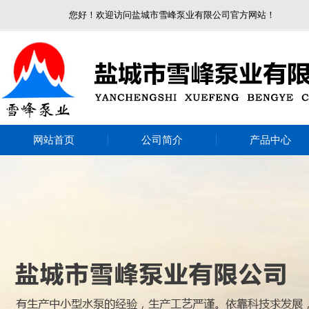
您好！欢迎访问盐城市雪峰泵业有限公司官方网站！
网站首页
公司简介
产品中心