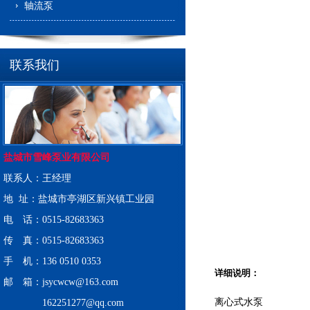
轴流泵
联系我们
盐城市雪峰泵业有限公司
联系人：王经理
地 址：盐城市亭湖区新兴镇工业园
电 话：0515-82683363
传 真：0515-82683363
手 机：136 0510 0353
详细说明：
邮 箱：jsycwcw@163.com
离心式水泵
162251277@qq.com