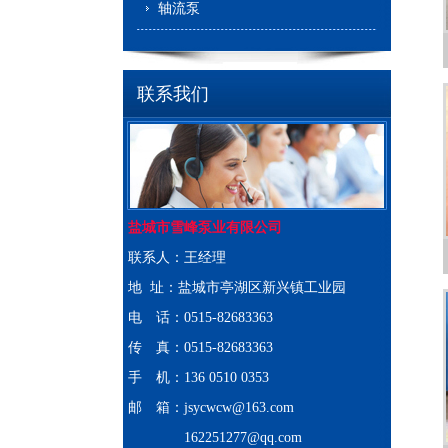
轴流泵
联系我们
盐城市雪峰泵业有限公司
联系人：王经理
地 址：盐城市亭湖区新兴镇工业园
电 话：0515-82683363
传 真：0515-82683363
手 机：136 0510 0353
邮 箱：jsycwcw@163.com
162251277@qq.com