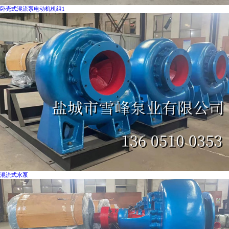
卧壳式混流泵电动机机组1
混流式水泵