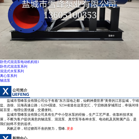
卧壳式混流泵电动机机组1
卧壳式混流泵系列
混流式水泵系列
离心泵系列
轴流泵
公司简介
盐城市雪峰泵业有限公司位于有着"东方湿地之都，仙鹤神鹿世界"美誉的江苏盐城，宁靖
盐、连徐、沿海高速公路；G204国道、S234省道在这里交汇，宁启铁路穿城而过，串场河绵
延百里，地理位置优越，交通便利。
盐城市雪峰泵业有限公司具有生产中小型水泵的经验，生产工艺严谨。依靠科技求发
展，不断为客户提供满意的轴流泵、混流泵、真空泵等各种水泵、电动机及其附属产品，是
我们始终不变的追求。
风帆正举，经过锲而不舍的努力，雪峰..
更多
新闻中心