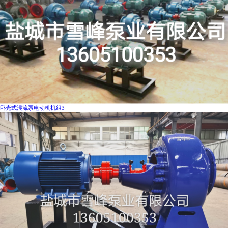
卧壳式混流泵电动机机组3