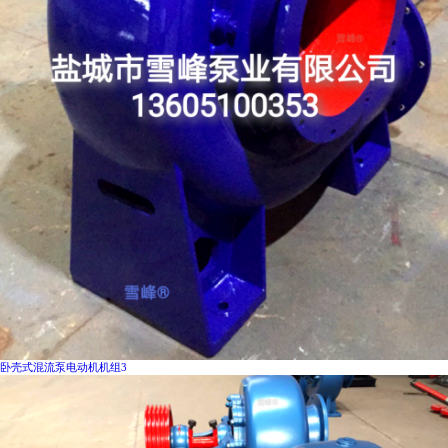
卧壳式混流泵电动机机组3