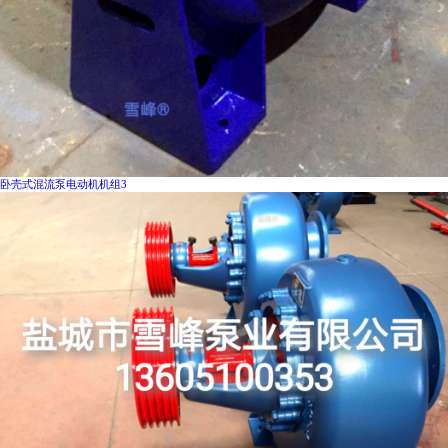
卧壳式混流泵电动机机组3